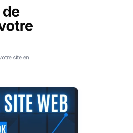
 de
votre
otre site en