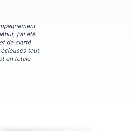
compagnement
but, j'ai été
t de clarté.
précieuses tout
t en totale