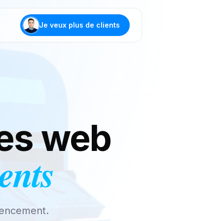
Je veux plus de clients
tes web
ients
rencement.