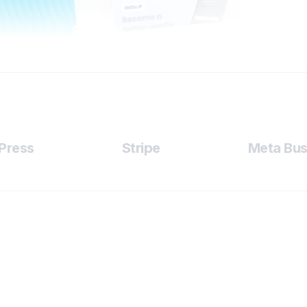
ess
Stripe
Meta Busin