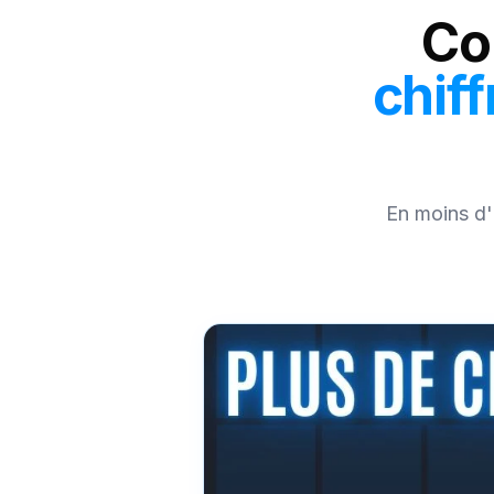
Co
chiff
En moins d'