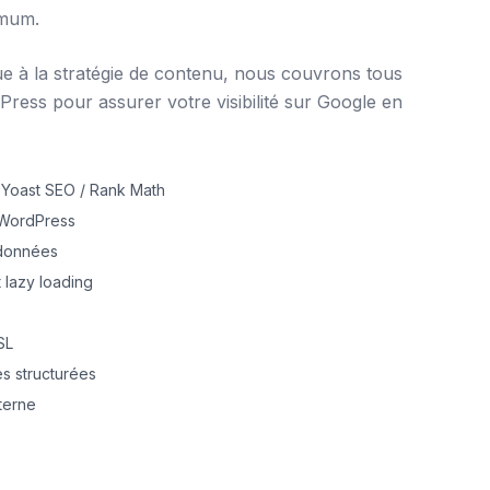
imum.
ue à la stratégie de contenu, nous couvrons tous
ress pour assurer votre visibilité sur Google en
 Yoast SEO / Rank Math
e WordPress
 données
 lazy loading
SL
 structurées
nterne