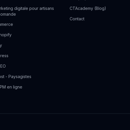
eting digitale pour artisans
CTAcademy (Blog)
 Romande
Contact
mmerce
hopify
y
ress
SEO
st - Paysagistes
CPM en ligne